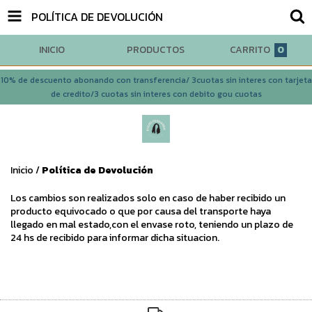
POLÍTICA DE DEVOLUCIÓN
INICIO
PRODUCTOS
CARRITO
0
10% de descuento abonando con transferencia/ 3cuotas sin interes con tarjeta
de credito/3 cuotas sin interes con debito gou cuotas
Inicio
/
Política de Devolución
Los cambios son realizados solo en caso de haber recibido un
producto equivocado o que por causa del transporte haya
llegado en mal estado,con el envase roto, teniendo un plazo de
24 hs de recibido para informar dicha situacion.