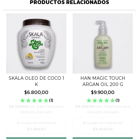
PRODUCTOS RELACIONADOS
SKALA OLEO DE COCO 1
HAN MAGIC TOUCH
K
ARGAN OIL 200 G
$6.800,00
$9.900,00
(1)
(1)
$6.120,00
con
Transferencia o
$8.910,00
con
Transferencia o
depósito bancario
depósito bancario
3
cuotas sin interés de
3
cuotas sin interés de
$2.266,67
$3.300,00